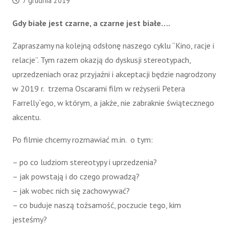
7 grudnia 2019
Gdy białe jest czarne, a czarne jest białe….
Zapraszamy na kolejną odsłonę naszego cyklu “Kino, racje i
relacje”. Tym razem okazją do dyskusji stereotypach,
uprzedzeniach oraz przyjaźni i akceptacji będzie nagrodzony
w 2019 r. trzema Oscarami film w reżyserii Petera
Farrelly`ego, w którym, a jakże, nie zabraknie świątecznego
akcentu.
Po filmie chcemy rozmawiać m.in. o tym:
– po co ludziom stereotypy i uprzedzenia?
– jak powstają i do czego prowadzą?
– jak wobec nich się zachowywać?
– co buduje naszą tożsamość, poczucie tego, kim
jesteśmy?