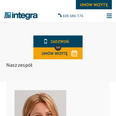
UMÓW WIZYTĘ
608 686 376
ZADZWOŃ
lub
UMÓW WIZYTĘ
Nasz zespół