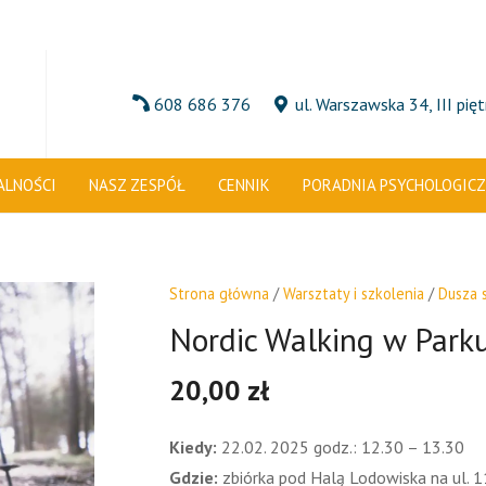
608 686 376
ul. Warszawska 34, III pię
ALNOŚCI
NASZ ZESPÓŁ
CENNIK
PORADNIA PSYCHOLOGIC
Strona główna
/
Warsztaty i szkolenia
/
Dusza s
Nordic Walking w Park
20,00
zł
Kiedy:
22.02. 2025 godz.: 12.30 – 13.30
Gdzie:
zbiórka pod Halą Lodowiska na ul. 1