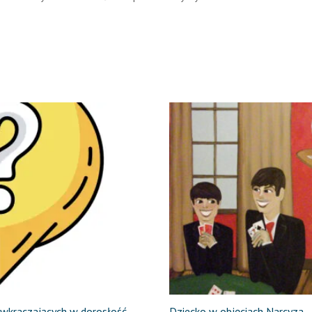
a wkraczających w dorosłość
Dziecko w objęciach Narcyza –