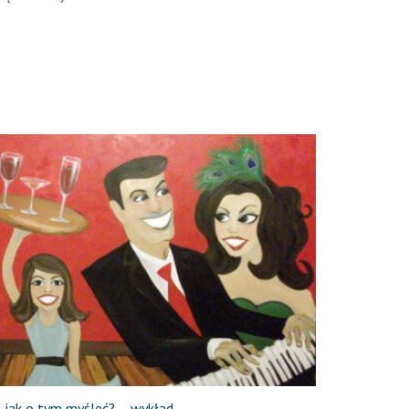
 jak o tym myśleć? – wykład