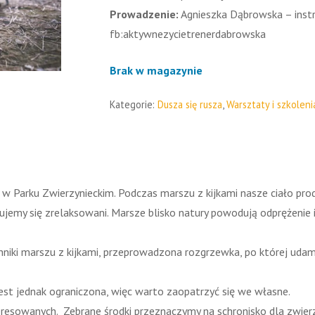
Prowadzenie:
Agnieszka Dąbrowska – instr
fb:aktywnezycietrenerdabrowska
Brak w magazynie
Kategorie:
Dusza się rusza
,
Warsztaty i szkoleni
w Parku Zwierzynieckim. Podczas marszu z kijkami nasze ciało pr
zujemy się zrelaksowani. Marsze blisko natury powodują odprężenie
hniki marszu z kijkami, przeprowadzona rozgrzewka, po której udam
jest jednak ograniczona, więc warto zaopatrzyć się we własne.
eresowanych. Zebrane środki przeznaczymy na schronisko dla zwier