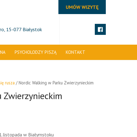
UMÓW WIZYTĘ
tro, 15-077 Białystok
ZNA
PSYCHOLODZY PISZĄ
KONTAKT
ię rusza
/ Nordic Walking w Parku Zwierzynieckim
u Zwierzynieckim
1.listopada w Białymstoku