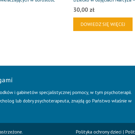
30,00
zł
DOWIEDZ SIĘ WIĘCEJ
ogami
rodków i gabinetów specjalistycznej pomocy, w tym psychoterapii.
sycholog lub dobry psychoterapeuta, znajdą go Państwo właśnie w
astrzeżone.
Polityka ochrony dzieci
|
Poli