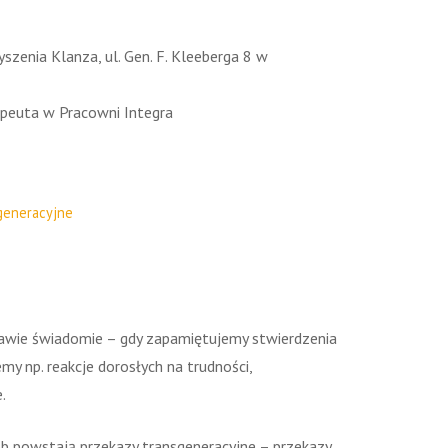
enia Klanza, ul. Gen. F. Kleeberga 8
w
apeuta w Pracowni Integra
generacyjne
prawie świadomie – gdy zapamiętujemy stwierdzenia
jemy np. reakcje dorosłych na trudności,
.
ób powstają przekazy transgeneracyjne – przekazy