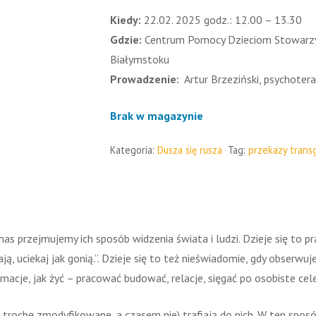
Kiedy:
22.02. 2025 godz.: 12.00 – 13.30
Gdzie:
Centrum Pomocy Dzieciom Stowarzysz
Białymstoku
Prowadzenie:
Artur Brzeziński, psychoter
Brak w magazynie
Kategoria:
Dusza się rusza
Tag:
przekazy trans
as przejmujemy ich sposób widzenia świata i ludzi. Dzieje się to 
dają, uciekaj jak gonią.”. Dzieje się to też nieświadomie, gdy obserwu
acje, jak żyć – pracować budować, relacje, sięgać po osobiste cele
 trochę zmodyfikowane, a czasem nie) trafiają do nich. W ten spos