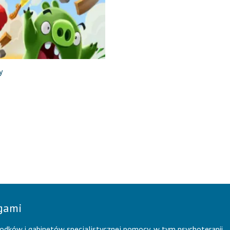
y
ogami
rodków i gabinetów specjalistycznej pomocy, w tym psychoterapii.