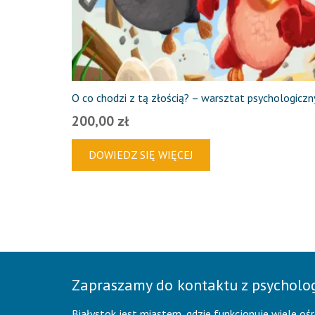
O co chodzi z tą złością? – warsztat psychologiczn
200,00
zł
DOWIEDZ SIĘ WIĘCEJ
Zapraszamy do kontaktu z psychol
Białystok jest miastem, gdzie funkcjonuje wiele oś