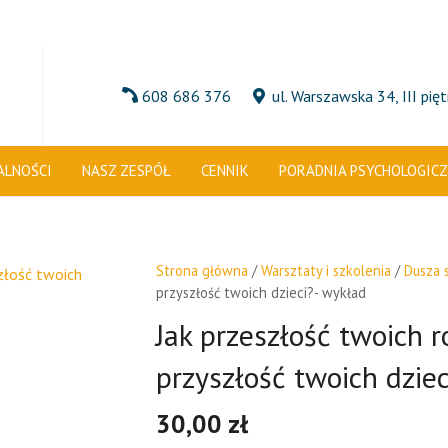
608 686 376
ul. Warszawska 34, III pię
ALNOŚCI
NASZ ZESPÓŁ
CENNIK
PORADNIA PSYCHOLOGIC
Strona główna
/
Warsztaty i szkolenia
/
Dusza s
przyszłość twoich dzieci?- wykład
Jak przeszłość twoich 
przyszłość twoich dzie
30,00
zł