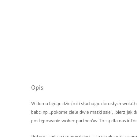
Opis
W domu będąc dziećmi i słuchając dorosłych wokół n
babci np. „pokorne ciele dwie matki ssie”, „bierz jak 
postępowanie wobec partnerów. To są dla nas inform
Potem – gdy już mamy dzieci – te przekazy (czasem