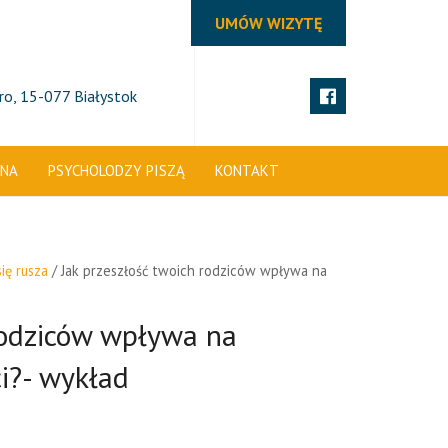
UMÓW WIZYTĘ
tro, 15-077 Białystok
ZNA
PSYCHOLODZY PISZĄ
KONTAKT
ię rusza
/ Jak przeszłość twoich rodziców wpływa na
rodziców wpływa na
ci?- wykład